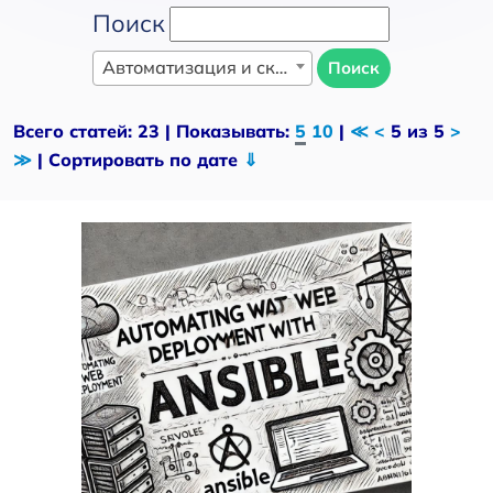
Поиск
Автоматизация и скриптинг
Поиск
Всего статей: 23 | Показывать:
5
10
|
≪
<
5 из 5
>
≫
| Сортировать по дате
⇓