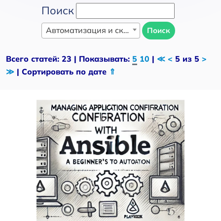
Поиск
Автоматизация и скриптинг
Поиск
Всего статей: 23 | Показывать:
5
10
|
≪
<
5 из 5
>
≫
| Сортировать по дате
⇑