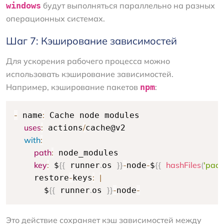
windows
будут выполняться параллельно на разных
операционных системах.
Шаг 7: Кэширование зависимостей
Для ускорения рабочего процесса можно
использовать кэширование зависимостей.
Например, кэширование пакетов
npm
:
-
:
 name
 Cache node modules

uses
:
/
 actions
cache@v2

with
:
path
:
 node_modules

key
:
{
{
.
}
}
-
-
{
{
hashFiles
(
'pack
 $
 runner
os 
node
$
-
:
|
    restore
keys
{
{
.
}
}
-
-
      $
 runner
os 
node
Это действие сохраняет кэш зависимостей между