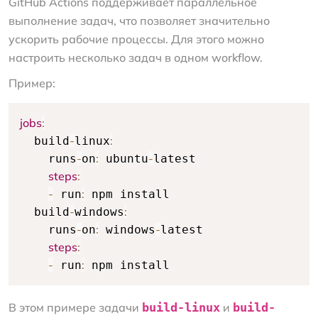
GitHub Actions поддерживает параллельное
выполнение задач, что позволяет значительно
ускорить рабочие процессы. Для этого можно
настроить несколько задач в одном workflow.
Пример:
jobs
:
-
:
  build
linux
-
:
-
    runs
on
 ubuntu
latest

steps
:
-
:
 run
 npm install

-
:
  build
windows
-
:
-
    runs
on
 windows
latest

steps
:
-
:
 run
 npm install
В этом примере задачи
build-linux
и
build-