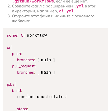
.github/workflows
, если её ещё нет.
Создайте файл с расширением
.yml
в этой
директории, например,
ci.yml
.
Откройте этот файл и начните с основного
шаблона:
name
:
CI
 Workflow

on
:
push
:
branches
:
[
]
 main 
pull_request
:
branches
:
[
]
 main 
jobs
:
build
:
-
:
-
    runs
on
 ubuntu
latest

steps
: