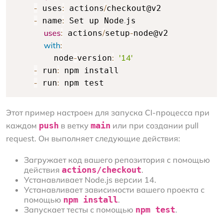
-
:
/
 uses
 actions
checkout@v2

-
:
.
 name
 Set up Node
js

uses
:
/
-
 actions
setup
node@v2

with
:
-
:
'14'
        node
version
-
:
 run
 npm install

-
:
 run
 npm test
Этот пример настроен для запуска CI-процесса при
каждом
push
в ветку
main
или при создании pull
request. Он выполняет следующие действия:
Загружает код вашего репозитория с помощью
действия
actions/checkout
.
Устанавливает Node.js версии 14.
Устанавливает зависимости вашего проекта с
помощью
npm install
.
Запускает тесты с помощью
npm test
.