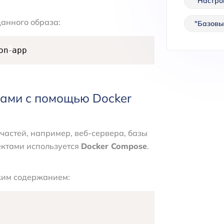
"Настро
данного образа:
"Базовы
-
on
app
сами с помощью Docker
частей, например, веб-сервера, базы
ектами используется
Docker Compose
.
ким содержанием: