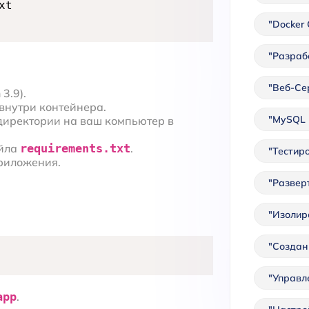
"Docker
"Разраб
"Веб-Се
3.9).
внутри контейнера.
"MySQL 
директории на ваш компьютер в
айла
requirements.txt
.
"Тестир
риложения.
"Развер
"Изолир
"Создан
"Управл
app
.