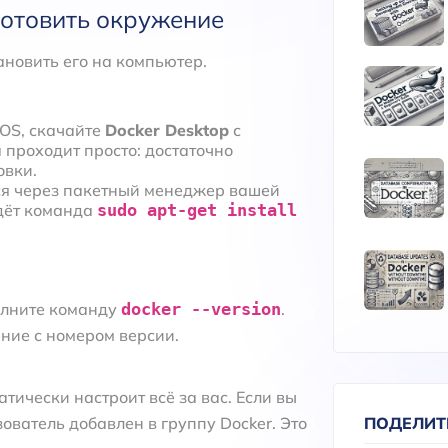
готовить окружение
ановить его на компьютер.
OS, скачайте
Docker Desktop
с
 проходит просто: достаточно
овки.
ся через пакетный менеджер вашей
йдёт команда
sudo apt-get install
олните команду
docker --version
.
ение с номером версии.
тически настроит всё за вас. Если вы
ПОДЕЛИТ
зователь добавлен в группу Docker. Это