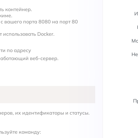
ть контейнер.
И
жиме.
с вашего порта 8080 на порт 80
т использовать Docker.
Мо
ти по адресу
Не
 работающий веб-сервер.
П
еров, их идентификаторы и статусы.
льзуйте команду: