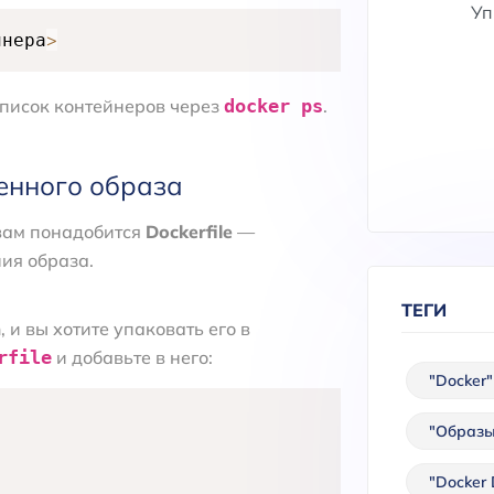
Уп
>
йнера
список контейнеров через
docker ps
.
венного образа
 вам понадобится
Dockerfile
—
ия образа.
ТЕГИ
 и вы хотите упаковать его в
rfile
и добавьте в него:
"Docker"
"Образы
"Docker 