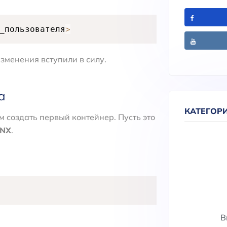
>
_пользователя
изменения вступили в силу.
а
КАТЕГОР
м создать первый контейнер. Пусть это
INX
.
В