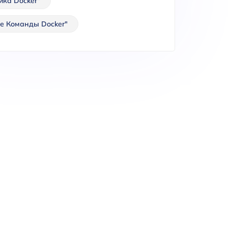
йка Docker"
е Команды Docker"