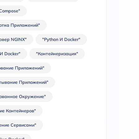
 Compose"
отка Приложений"
рвер NGINX"
"Python И Docker"
И Docker"
"Контейнеризация"
ование Приложений"
тывание Приложений"
ованное Окружение"
ие Контейнеров"
ение Сервисами"