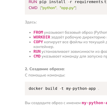
RUN
-
.
 pip install 
r requirements
CMD
[
"python"
,
"app.py"
]
Здесь:
FROM
указывает базовый образ (Python 
WORKDIR
задаёт рабочую директорию 
COPY
копирует все файлы из текущей 
контейнер.
RUN
устанавливает зависимости из ф
CMD
указывает команду для запуска п
2. Создание образа:
С помощью команды:
-
-
-
.
docker build 
t my
python
app 
Вы создадите образ с именем
my-python-