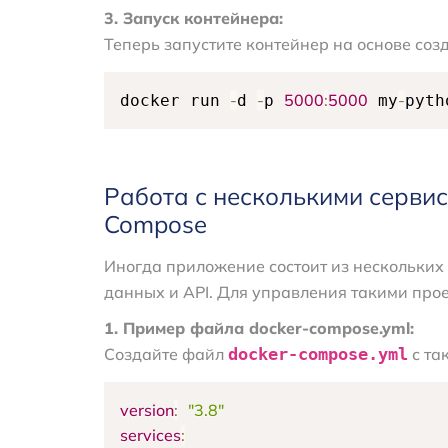
3. Запуск контейнера:
Теперь запустите контейнер на основе соз
-
-
5000
:
5000
-
docker run 
d 
p 
 my
pyth
Работа с несколькими серви
Compose
Иногда приложение состоит из нескольких 
данных и API. Для управления такими про
1. Пример файла docker-compose.yml:
Создайте файл
docker-compose.yml
с та
version
:
"3.8"
services
: