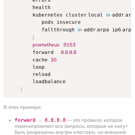
        errors

        health

.
in
-
.
        kubernetes cluster
local 
addr
arp
           pods insecure

in
-
.
.
           fallthrough 
addr
arpa ip6
arpa

}
prometheus
:
9153
.
8.8
.8
.8
        forward 
30
        cache 
        loop

        reload

        loadbalance

}
В этом примере:
forward . 8.8.8.8
— это правило, которое
перенаправляет все запросы, которые не могут
быть разрешены внутри кластера, на внешний