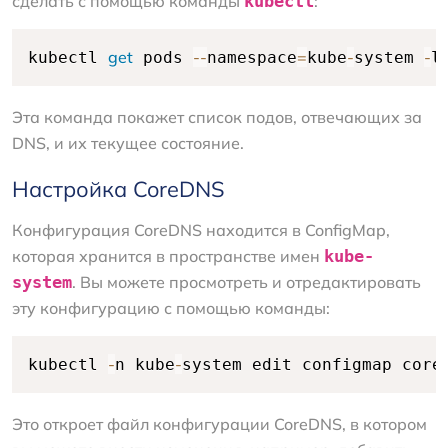
сделать с помощью команды
kubectl
:
get
--
=
-
-
kubectl 
 pods 
namespace
kube
system 
l
Эта команда покажет список подов, отвечающих за
DNS, и их текущее состояние.
Настройка CoreDNS
Конфигурация CoreDNS находится в ConfigMap,
которая хранится в пространстве имен
kube-
system
. Вы можете просмотреть и отредактировать
эту конфигурацию с помощью команды:
-
-
kubectl 
n kube
system edit configmap core
Это откроет файл конфигурации CoreDNS, в котором