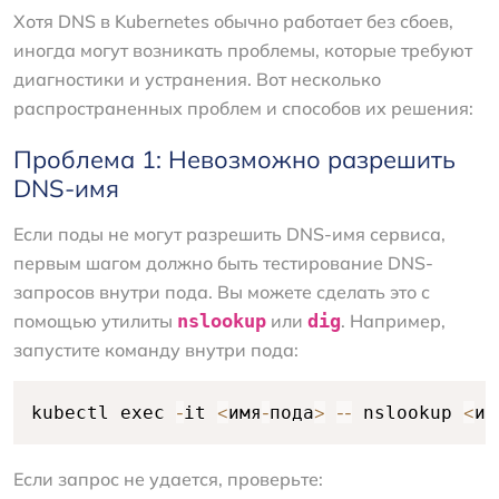
Хотя DNS в Kubernetes обычно работает без сбоев,
иногда могут возникать проблемы, которые требуют
диагностики и устранения. Вот несколько
распространенных проблем и способов их решения:
Проблема 1: Невозможно разрешить
DNS-имя
Если поды не могут разрешить DNS-имя сервиса,
первым шагом должно быть тестирование DNS-
запросов внутри пода. Вы можете сделать это с
помощью утилиты
nslookup
или
dig
. Например,
запустите команду внутри пода:
-
<
-
>
--
<
kubectl exec 
it 
имя
пода
 nslookup 
им
Если запрос не удается, проверьте: