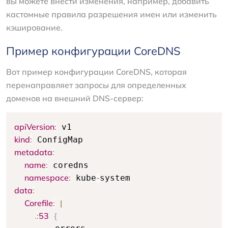
вы можете внести изменения, например, добавить
кастомные правила разрешения имен или изменить
кэширование.
Пример конфигурации CoreDNS
Вот пример конфигурации CoreDNS, которая
перенаправляет запросы для определенных
доменов на внешний DNS-сервер:
apiVersion
:
kind
:
metadata
:
name
:
 coredns

namespace
:
-
 kube
data
:
Corefile
:
|
.
:
53
{