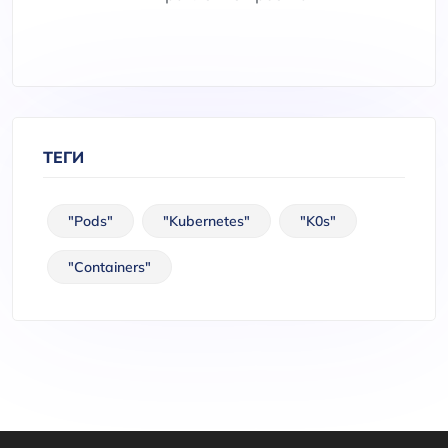
ТЕГИ
"pods"
"kubernetes"
"k0s"
"containers"