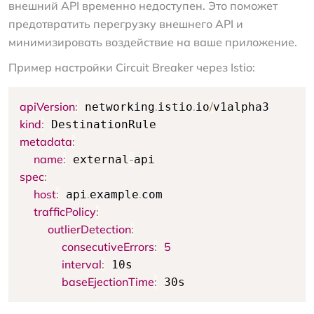
внешний API временно недоступен. Это поможет
предотвратить перегрузку внешнего API и
минимизировать воздействие на ваше приложение.
Пример настройки Circuit Breaker через Istio:
apiVersion
:
.
.
/
 networking
istio
io
kind
:
metadata
:
name
:
-
 external
spec
:
host
:
.
.
 api
example
com

trafficPolicy
:
outlierDetection
:
consecutiveErrors
:
5
interval
:
 10s

baseEjectionTime
:
 30s