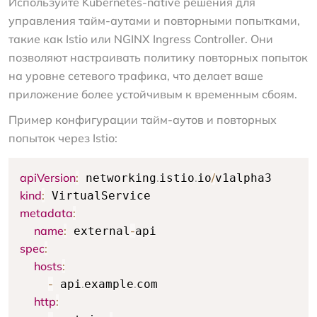
Используйте Kubernetes-native решения для
управления тайм-аутами и повторными попытками,
такие как Istio или NGINX Ingress Controller. Они
позволяют настраивать политику повторных попыток
на уровне сетевого трафика, что делает ваше
приложение более устойчивым к временным сбоям.
Пример конфигурации тайм-аутов и повторных
попыток через Istio:
apiVersion
:
.
.
/
 networking
istio
io
kind
:
metadata
:
name
:
-
 external
spec
:
hosts
:
-
.
.
 api
example
com

http
: