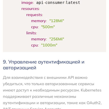
image
:
-
:
 api
consumer
latest

resources
:
requests
:
memory
:
"128Mi"
cpu
:
"500m"
limits
:
memory
:
"256Mi"
cpu
:
"1000m"
9. Управление аутентификацией и
авторизацией
Для взаимодействия с внешними API важно
убедиться, что только авторизованные сервисы
имеют доступ к необходимым ресурсам. Kubernetes
поддерживает различные механизмы
аутентификации и авторизации, такие как OAuth2,
JWT токены и Service Accounts.