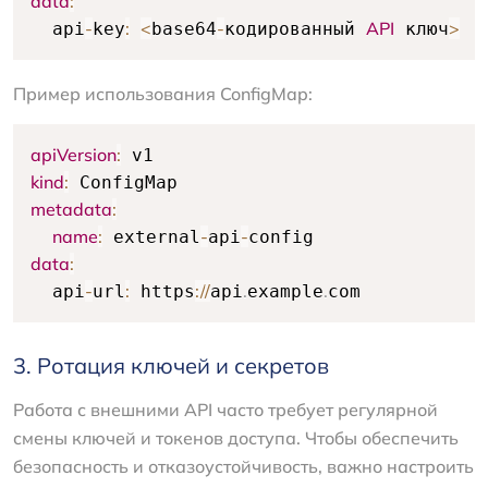
data
:
-
:
<
-
API
>
  api
key
base64
кодированный 
 ключ
Пример использования ConfigMap:
apiVersion
:
kind
:
metadata
:
name
:
-
-
 external
api
data
:
-
:
:
/
/
.
.
  api
url
 https
api
example
com
3. Ротация ключей и секретов
Работа с внешними API часто требует регулярной
смены ключей и токенов доступа. Чтобы обеспечить
безопасность и отказоустойчивость, важно настроить