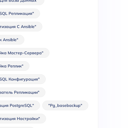
e Для Базы Данных"
eSQL Репликация"
тизация С Ansible"
 Ansible"
йка Мастер-Сервера"
йка Реплик"
eSQL Конфигурация"
ватель Репликации"
ация PostgreSQL"
"pg_basebackup"
тизация Настройки"