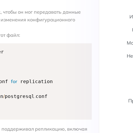
, чтобы он мог передавать данные
И
ез изменения конфигурационного
тот файл:
Мо
r

Не
for
onf 
 replication

/
.
in
postgresql
conf

П
вер поддерживал репликацию, включая