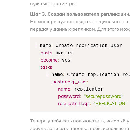
нужные параметры.
Шаг 3. Создай пользователя репликации
На мастере нужно создать специального по
передачу данных репликам. Для этого мож
-
:
 name
 Create replication user

hosts
:
 master

become
:
 yes

tasks
:
-
:
 name
 Create replication rol
postgresql_user
:
name
:
 replicator

password
:
"securepassword"
role_attr_flags
:
"REPLICATION"
Теперь у тебя есть пользователь, который 
забудь записать пароль, чтобы использова