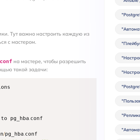
"Ansibl
"Postgr
"Автома
ики. Тут важно настроить каждую из
ся с мастером.
"Плейбук
"Настро
conf
на мастере, чтобы разрешить
ощью такой задачи:
"Настро
"Postgr
ons

"Пользо
"Реплик
.
 to pg_hba
conf

"Автома
/
.
in
pg_hba
conf
