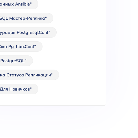
анных Ansible"
eSQL Мастер-Реплика"
рация Postgresql.conf"
йка Pg_hba.conf"
 PostgreSQL"
ка Статуса Репликации"
 Для Новичков"