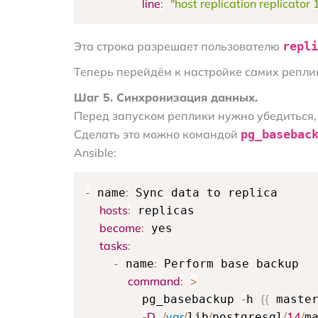
line
:
"host replication replicato
Эта строка разрешает пользователю
repli
Теперь перейдём к настройке самих репли
Шаг 5. Синхронизация данных.
Перед запуском реплики нужно убедиться,
Сделать это можно командой
pg_basebac
Ansible:
-
:
 name
 Sync data to replica

hosts
:
 replicas

become
:
 yes

tasks
:
-
:
 name
 Perform base backup

command
:
>
-
{
{
        pg_basebackup 
h 
 maste
-
D
/
var
/
/
/
14
/
lib
postgresql
ma