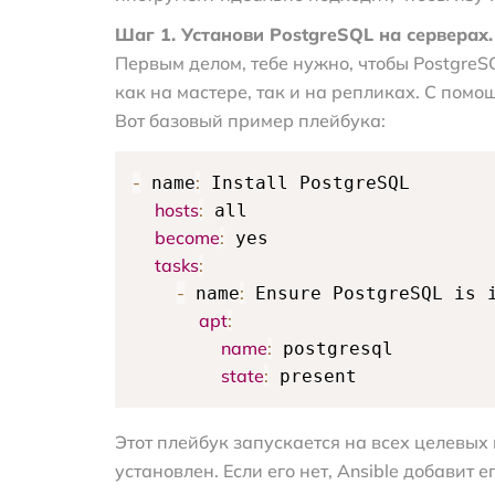
Шаг 1. Установи PostgreSQL на серверах.
Первым делом, тебе нужно, чтобы Postgre
как на мастере, так и на репликах. С помощ
Вот базовый пример плейбука:
-
:
 name
 Install PostgreSQL

hosts
:
 all

become
:
 yes

tasks
:
-
:
 name
 Ensure PostgreSQL is i
apt
:
name
:
 postgresql

state
:
 present
Этот плейбук запускается на всех целевых
установлен. Если его нет, Ansible добавит ег