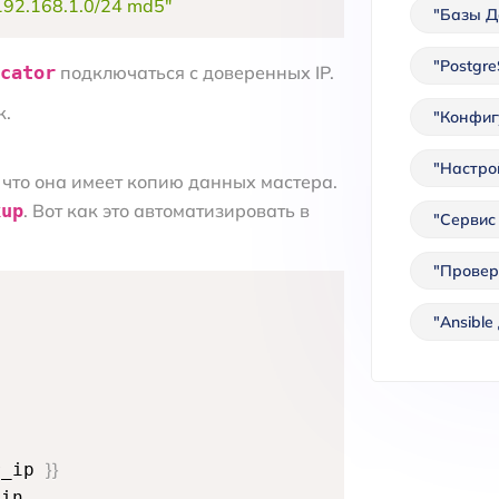
r 192.168.1.0/24 md5"
"Базы Д
"Postgr
cator
подключаться с доверенных IP.
к.
"Конфигу
"Настро
 что она имеет копию данных мастера.
kup
. Вот как это автоматизировать в
"Сервис
"Провер
"Ansible
}
}
r_ip 
in
