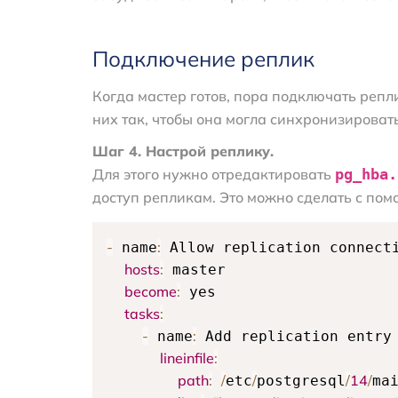
Подключение реплик
Когда мастер готов, пора подключать репл
них так, чтобы она могла синхронизировать
Шаг 4. Настрой реплику.
Для этого нужно отредактировать
pg_hba.
доступ репликам. Это можно сделать с пом
-
:
 name
 Allow replication connecti
hosts
:
 master

become
:
 yes

tasks
:
-
:
 name
 Add replication entry
lineinfile
:
path
:
/
/
/
14
/
etc
postgresql
ma