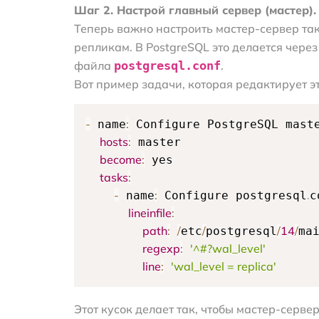
Шаг 2. Настрой главный сервер (мастер).
Теперь важно настроить мастер-сервер так
репликам. В PostgreSQL это делается чер
файла
postgresql.conf
.
Вот пример задачи, которая редактирует э
-
:
 name
 Configure PostgreSQL maste
hosts
:
 master

become
:
 yes

tasks
:
-
:
.
 name
 Configure postgresql
c
lineinfile
:
path
:
/
/
/
14
/
etc
postgresql
ma
regexp
:
'^#?wal_level'
line
:
'wal_level = replica'
Этот кусок делает так, чтобы мастер-сер