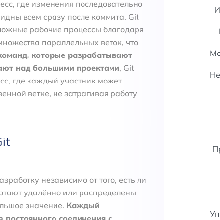
сс, где изменения последовательно
И
идны всем сразу после коммита. Git
сложные рабочие процессы благодаря
 множества параллельных веток, что
Мо
команд, которые разрабатывают
ают над большими проектами
, Git
Не
сс, где каждый участник может
венной ветке, не затрагивая работу
it
П
азработку независимо от того, есть ли
аботают удалённо или распределены
ольшое значение.
Каждый
Уп
з постоянного соединения с