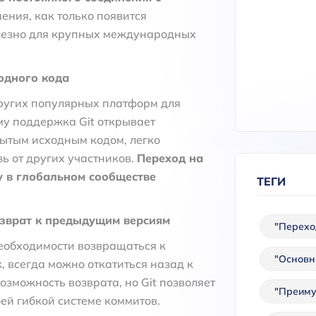
ения, как только появится
олезно для крупных международных
одного кода
 других популярных платформ для
му поддержка Git открывает
рытым исходным кодом, легко
зь от других участников.
Переход на
ву в глобальном сообществе
ТЕГИ
озврат к предыдущим версиям
"Перехо
необходимости возвращаться к
"Основн
, всегда можно откатиться назад к
озможность возврата, но Git позволяет
"Преиму
оей гибкой системе коммитов.