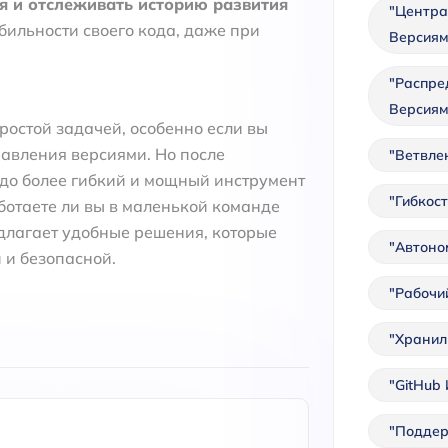
я и отслеживать историю развития
"Центра
бильности своего кода, даже при
Версиям
"Распре
Версиям
ростой задачей, особенно если вы
авления версиями. Но после
"Ветвлен
здо более гибкий и мощный инструмент
"Гибкос
аботаете ли вы в маленькой команде
длагает удобные решения, которые
"Автоно
 и безопасной.
"Рабочий
"Хранил
"GitHub 
"Поддер