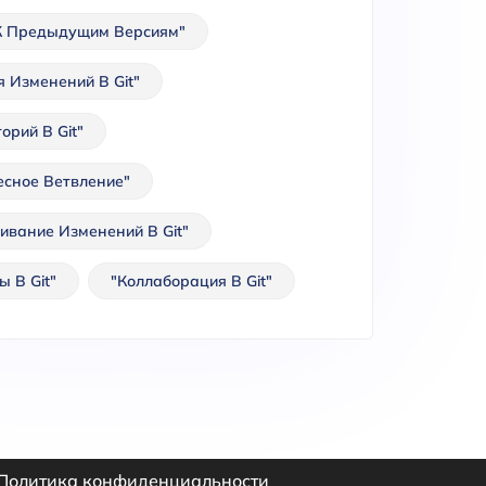
К Предыдущим Версиям"
я Изменений В Git"
орий В Git"
есное Ветвление"
ивание Изменений В Git"
 В Git"
"Коллаборация В Git"
Политика конфиденциальности