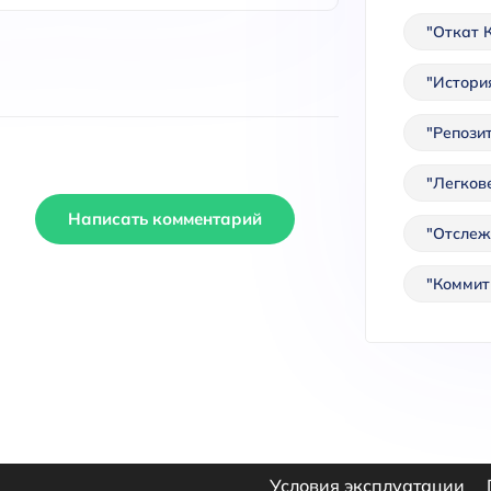
"Откат 
"Истори
"Репозит
"Легков
Написать комментарий
"Отслеж
"Коммиты
Условия эксплуатации