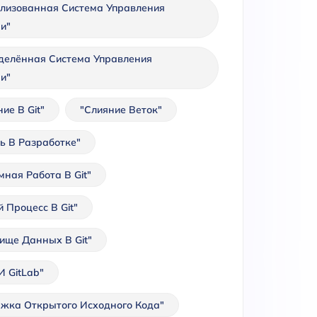
лизованная Система Управления
и"
делённая Система Управления
и"
ие В Git"
"Слияние Веток"
ть В Разработке"
мная Работа В Git"
 Процесс В Git"
ище Данных В Git"
И GitLab"
жка Открытого Исходного Кода"