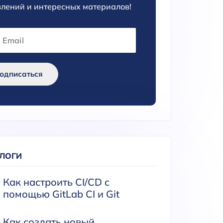
лений и интересных материалов!
одписаться
БЛОГИ
Как настроить CI/CD с
помощью GitLab CI и Git
Как создать новый