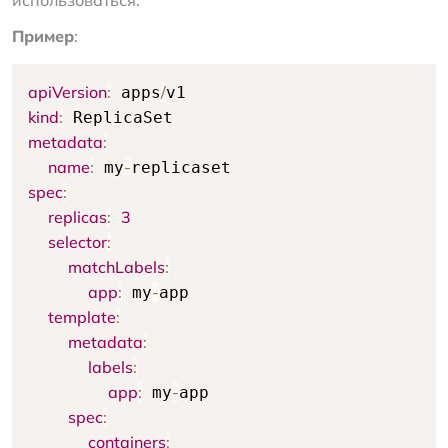
Пример
:
apiVersion
:
/
 apps
kind
:
metadata
:
name
:
-
 my
spec
:
replicas
:
3
selector
:
matchLabels
:
app
:
-
 my
app

template
:
metadata
:
labels
:
app
:
-
 my
app

spec
:
containers
: