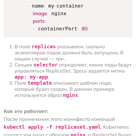
-
:
-
 name
 my
container

image
:
 nginx

ports
:
-
:
80
 containerPort
В поле
replicas
указываем, сколько
экземпляров подов должно быть запущено. В
нашем случае — три.
Секция
selector
определяет, какие поды будут
управляться ReplicaSet. Здесь задается метка
app: my-app
.
Поле
template
описывает шаблон пода,
который будет создан. В данном примере
используется образ
nginx
.
Как это работает:
После применения этого манифеста командой
kubectl apply -f replicaset.yaml
, Kubernetes
создаст три пода с образом
nginx
, а ReplicaSet будет