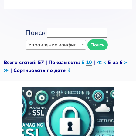
Поиск
Управление конфигурацией и инфраструктурой как код (IaC)
Поиск
Всего статей: 57 | Показывать:
5
10
|
≪
<
5 из 6
>
≫
| Сортировать по дате
⇓