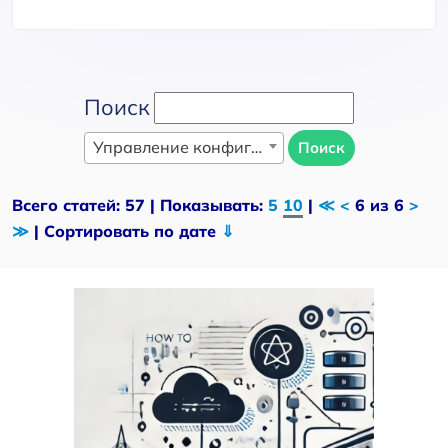
Поиск
Управление конфигурацией и инфраструктурой как код (IaC)
Поиск
Всего статей: 57 | Показывать:
5
10
|
≪
<
6 из 6
>
≫
| Сортировать по дате
⇓