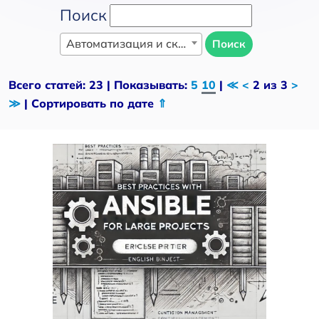
Поиск
Автоматизация и скриптинг
Поиск
Всего статей: 23 | Показывать:
5
10
|
≪
<
2 из 3
>
≫
| Сортировать по дате
⇑