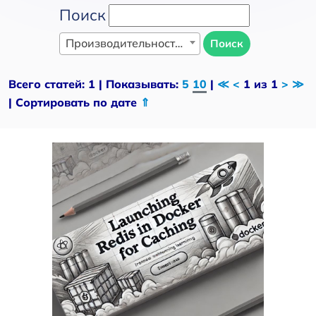
Поиск
Производительность и оптимизация
Поиск
Всего статей: 1 | Показывать:
5
10
|
≪
<
1 из 1
>
≫
| Сортировать по дате
⇑