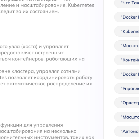
"Что Так
ление и масштабирование. Kubernetes
ледит за их состоянием.
"Docker
"Kubern
"Масшта
ого узла (хоста) и управляет
предоставляет встроенных
твом контейнеров, работающих на
"Контей
ровне кластера, управляя сотнями
"Docker 
tes позволяет координировать работу
ет автоматическое распределение их
"Управл
"Оркест
"Масшта
е функции для управления
 масштабирования на несколько
"Автома
полнительных инструментов, таких как