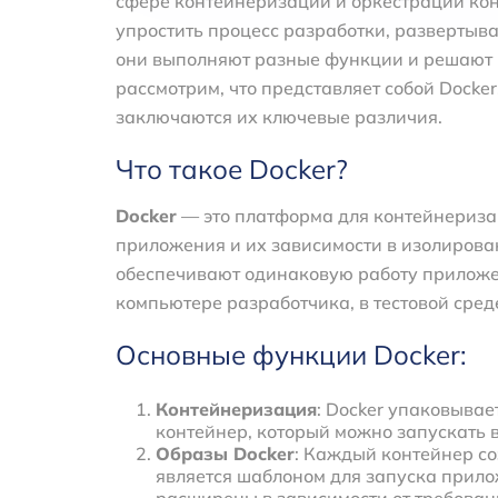
сфере контейнеризации и оркестрации ко
упростить процесс разработки, развертыв
они выполняют разные функции и решают р
рассмотрим, что представляет собой Docker,
заключаются их ключевые различия.
Что такое Docker?
Docker
— это платформа для контейнериза
приложения и их зависимости в изолирова
обеспечивают одинаковую работу приложен
компьютере разработчика, в тестовой сред
Основные функции Docker:
Контейнеризация
: Docker упаковывае
контейнер, который можно запускать 
Образы Docker
: Каждый контейнер со
является шаблоном для запуска прило
расширены в зависимости от требован