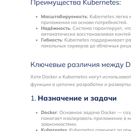
Преимущества Kubernetes:
Масштабируемость
: Kubernetes легк
приложения на основе потребностей.
Надёжность
: Система гарантирует, чт
автоматически восстанавливая контей
Гибкость
: Kubernetes поддерживает р
локальных серверов до облачных реш
Ключевые различия между Do
Хотя Docker и Kubernetes могут использова
функции в цепочке разработки и разверт
1.
Назначение и задачи
Docker
: Основная задача Docker — со
помогает изолировать приложение в ко
зависимостями.
Kubernetes
: Kubernetes отвечает за о