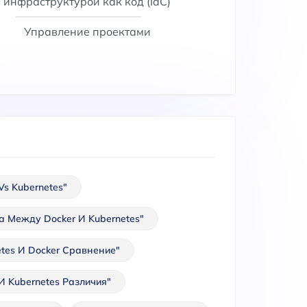
инфраструктурой как код (IaC)
Управление проектами
Vs Kubernetes"
а Между Docker И Kubernetes"
etes И Docker Сравнение"
И Kubernetes Различия"