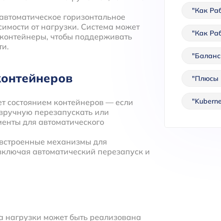
"Как Ра
т автоматическое горизонтальное
имости от нагрузки. Система может
"Как Ра
 контейнеры, чтобы поддерживать
ти.
"Баланс
контейнеров
"Плюсы 
"Kubern
яет состоянием контейнеров — если
 вручную перезапускать или
енты для автоматического
т встроенные механизмы для
включая автоматический перезапуск и
ка нагрузки может быть реализована