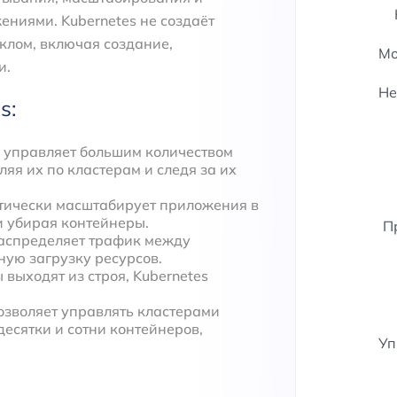
ниями. Kubernetes не создаёт
клом, включая создание,
Мо
и.
Не
s:
es управляет большим количеством
яя их по кластерам и следя за их
атически масштабирует приложения в
и убирая контейнеры.
П
 распределяет трафик между
ую загрузку ресурсов.
 выходят из строя, Kubernetes
позволяет управлять кластерами
десятки и сотни контейнеров,
Уп