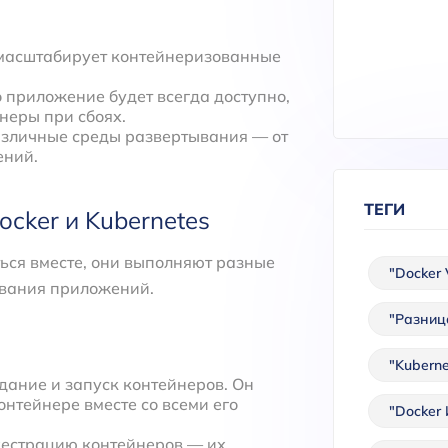
о масштабирует контейнеризованные
о приложение будет всегда доступно,
неры при сбоях.
азличные среды развертывания — от
ений.
ТЕГИ
cker и Kubernetes
ться вместе, они выполняют разные
"Docker 
ывания приложений.
"Разниц
"Kubern
здание и запуск контейнеров. Он
нтейнере вместе со всеми его
"Docker 
ркестрацию контейнеров — их