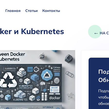
Главная
Статьи
Контакты
er и Kubernetes
←
НА С
Под
Об
Подпи
чтобы
обнов