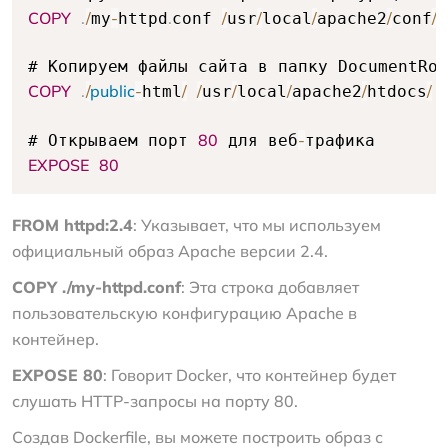
COPY
.
/
-
.
/
/
/
/
/
my
httpd
conf 
usr
local
apache2
conf
h
COPY
.
/
public
-
/
/
/
/
/
/
html
usr
local
apache2
htdocs
80
-
# Открываем порт 
 для веб
EXPOSE
80
FROM httpd:2.4
: Указывает, что мы используем
официальный образ Apache версии 2.4.
COPY ./my-httpd.conf
: Эта строка добавляет
пользовательскую конфигурацию Apache в
контейнер.
EXPOSE 80
: Говорит Docker, что контейнер будет
слушать HTTP-запросы на порту 80.
Создав Dockerfile, вы можете построить образ с