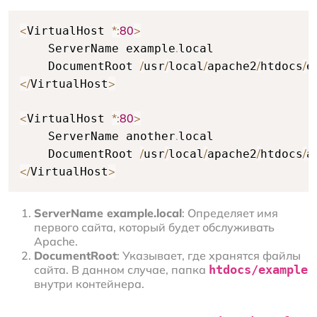
<
*
:
80
>
VirtualHost 
.
    ServerName example
local

/
/
/
/
/
    DocumentRoot 
usr
local
apache2
htdocs
<
/
>
VirtualHost
<
*
:
80
>
VirtualHost 
.
    ServerName another
local

/
/
/
/
/
    DocumentRoot 
usr
local
apache2
htdocs
<
/
>
VirtualHost
ServerName example.local
: Определяет имя
первого сайта, который будет обслуживать
Apache.
DocumentRoot
: Указывает, где хранятся файлы
сайта. В данном случае, папка
htdocs/example
внутри контейнера.