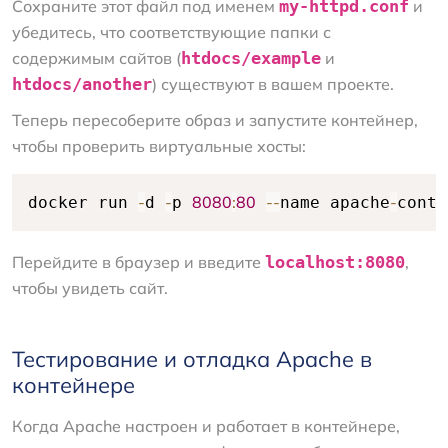
Сохраните этот файл под именем
my-httpd.conf
и
убедитесь, что соответствующие папки с
содержимым сайтов (
htdocs/example
и
htdocs/another
) существуют в вашем проекте.
Теперь пересоберите образ и запустите контейнер,
чтобы проверить виртуальные хосты:
-
-
8080
:
80
--
-
docker run 
d 
p 
name apache
conta
Перейдите в браузер и введите
localhost:8080
,
чтобы увидеть сайт.
Тестирование и отладка Apache в
контейнере
Когда Apache настроен и работает в контейнере,