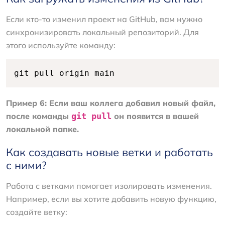
Если кто-то изменил проект на GitHub, вам нужно
синхронизировать локальный репозиторий. Для
этого используйте команду:
git pull origin main
Пример 6: Если ваш коллега добавил новый файл,
после команды
git pull
он появится в вашей
локальной папке.
Как создавать новые ветки и работать
с ними?
Работа с ветками помогает изолировать изменения.
Например, если вы хотите добавить новую функцию,
создайте ветку: