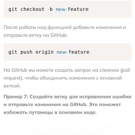
-
new
-
git checkout 
b 
feature
После работы над функцией добавьте изменения и
отправьте ветку на GitHub:
new
-
git push origin 
feature
На GitHub вы можете создать запрос на слияние (pull
request), чтобы объединить изменения с основной
веткой.
Пример 7: Создайте ветку для исправления ошибки
и отправьте изменения на GitHub. Это поможет
избежать путаницы в основном коде.