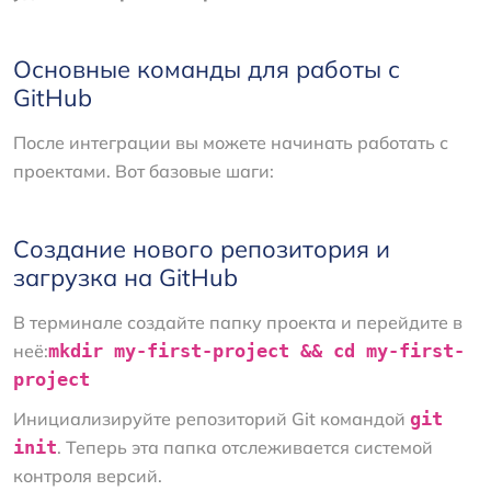
Основные команды для работы с
GitHub
После интеграции вы можете начинать работать с
проектами. Вот базовые шаги:
Создание нового репозитория и
загрузка на GitHub
В терминале создайте папку проекта и перейдите в
неё:
mkdir my-first-project && cd my-first-
project
Инициализируйте репозиторий Git командой
git
init
. Теперь эта папка отслеживается системой
контроля версий.