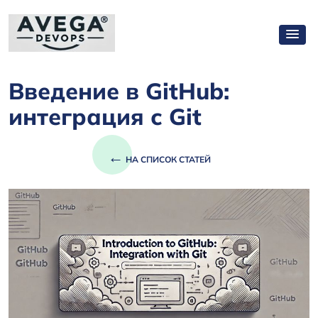
Введение в GitHub:
интеграция с Git
←
НА СПИСОК СТАТЕЙ