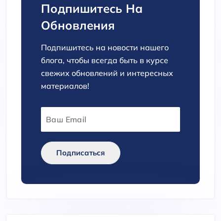
Подпишитесь На
Обновления
Подпишитесь на новости нашего
блога, чтобы всегда быть в курсе
свежих обновлений и интересных
материалов!
Подписаться