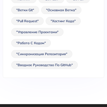
"Ветки Git"
"Основная Ветка"
"Pull Request"
"Хостинг Кода"
"Управление Проектами"
"Работа С Кодом"
"Синхронизация Репозитория"
"Вводное Руководство По GitHub"