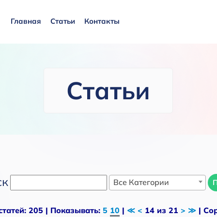
Главная
Статьи
Контакты
Статьи
ск
Все Категории
статей: 205 | Показывать:
5
10
|
≪
<
14 из 21
>
≫
| Со