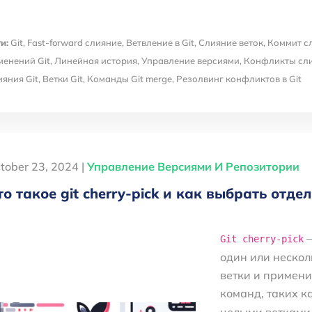
и:
Git
,
Fast-forward слияние
,
Ветвление в Git
,
Слияние веток
,
Коммит с
менений Git
,
Линейная история
,
Управление версиями
,
Конфликты сл
ияния Git
,
Ветки Git
,
Команды Git merge
,
Резолвинг конфликтов в Git
tober 23, 2024 |
Управление Версиями И Репозитории
то такое git cherry-pick и как выбрать отд
—
Git cherry-pick
один или нескол
ветки и применит
команд, таких к