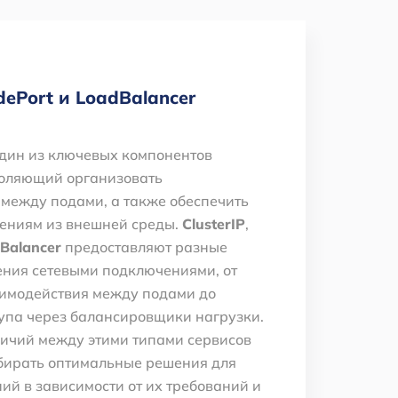
dePort и LoadBalancer
один из ключевых компонентов
воляющий организовать
между подами, а также обеспечить
жениям из внешней среды.
ClusterIP
,
Balancer
предоставляют разные
ения сетевыми подключениями, от
аимодействия между подами до
упа через балансировщики нагрузки.
ичий между этими типами сервисов
бирать оптимальные решения для
й в зависимости от их требований и