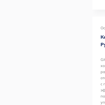
Oc
К
Р
Gi
хо
ра
от
с 
эф
по
уп