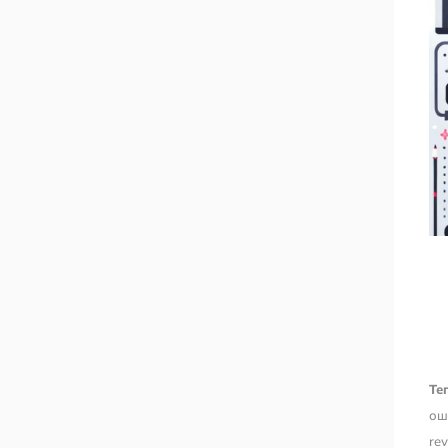
Тег
ош
rev