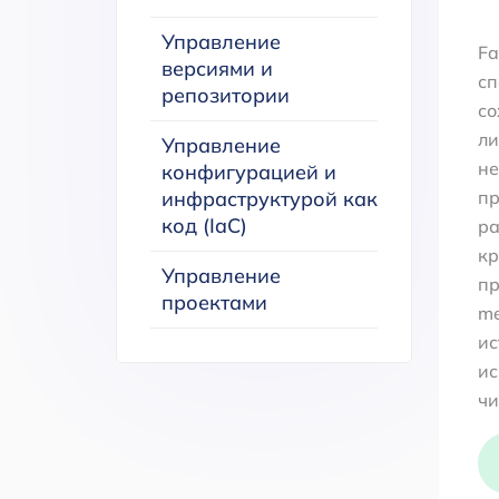
Управление
Fa
версиями и
сп
репозитории
со
ли
Управление
не
конфигурацией и
инфраструктурой как
пр
код (IaC)
ра
кр
Управление
пр
проектами
me
ис
ис
чи