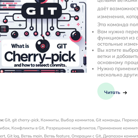
целыми ветками
даёт возможност
изменения, кото
Эта команда пол
Вам нужно пере
функционал из о
остальные изме
Вы хотите выбр
ветки и добавит
основному проце
Нужно применить
несколько други
Читать
и:
Git
,
git cherry-pick
,
Коммиты
,
Выбор коммитов
,
Git команды
,
Перено
ибок
,
Конфликты в Git
,
Разрешение конфликтов
,
Применение коммит
ert
,
Git log
,
Ветвь main
,
Ветвь feature
,
Операции с Git
,
Диапазон комми