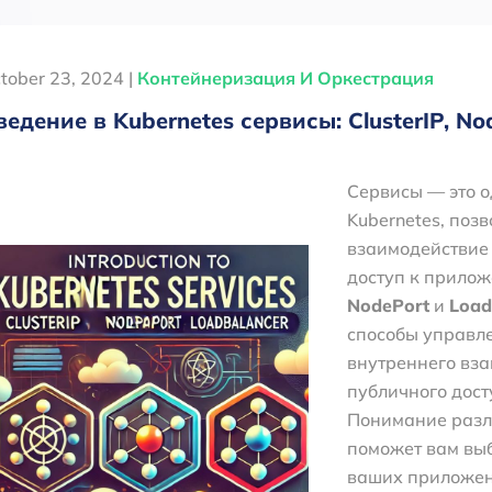
tober 23, 2024 |
Контейнеризация И Оркестрация
ведение в Kubernetes сервисы: ClusterIP, No
Сервисы — это 
Kubernetes, поз
взаимодействие 
доступ к прило
NodePort
и
Load
способы управл
внутреннего вз
публичного дост
Понимание разл
поможет вам вы
ваших приложени