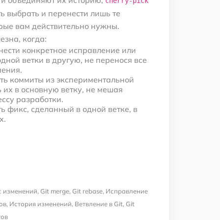
 и объединяют их историю,
cherry-pick
ь выбрать и перенести лишь те
рые вам действительно нужны.
езна, когда:
нести конкретное исправление или
дной ветки в другую, не перенося все
нения.
ать коммиты из экспериментальной
ь их в основную ветку, не мешая
ссу разработки.
 фикс, сделанный в одной ветке, в
х.
с изменений
,
Git merge
,
Git rebase
,
Исправление
ов
,
История изменений
,
Ветвление в Git
,
Git
тов