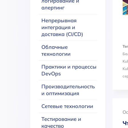
логирование и
алертинг
Непрерывная
интеграция и
доставка (CI/CD)
Облачные
Тег
технологии
Ба
Ku
Практики и процессы
Ku
DevOps
се
Производительность
и оптимизация
Сетевые технологии
Oc
Тестирование и
Ч
качество