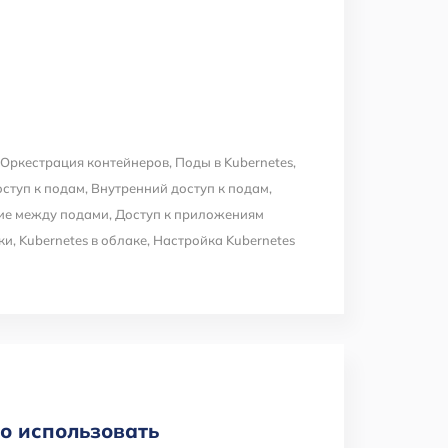
Оркестрация контейнеров
,
Поды в Kubernetes
,
ступ к подам
,
Внутренний доступ к подам
,
ие между подами
,
Доступ к приложениям
ки
,
Kubernetes в облаке
,
Настройка Kubernetes
го использовать