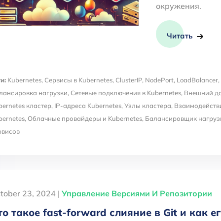
окружения.
Читать
и:
Kubernetes
,
Сервисы в Kubernetes
,
ClusterIP
,
NodePort
,
LoadBalancer
,
лансировка нагрузки
,
Сетевые подключения в Kubernetes
,
Внешний до
bernetes кластер
,
IP-адреса Kubernetes
,
Узлы кластера
,
Взаимодейств
bernetes
,
Облачные провайдеры и Kubernetes
,
Балансировщик нагруз
рвисов
tober 23, 2024 |
Управление Версиями И Репозитории
то такое fast-forward слияние в Git и как е