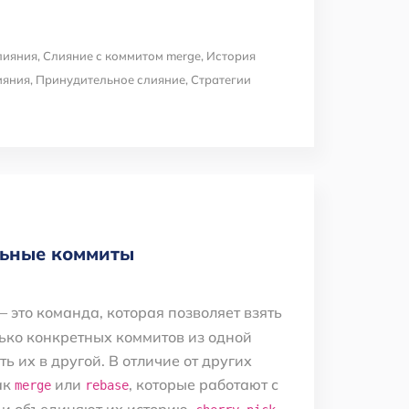
лияния
,
Слияние с коммитом merge
,
История
ияния
,
Принудительное слияние
,
Стратегии
ельные коммиты
 это команда, которая позволяет взять
ько конкретных коммитов из одной
ь их в другой. В отличие от других
ак
или
, которые работают с
merge
rebase