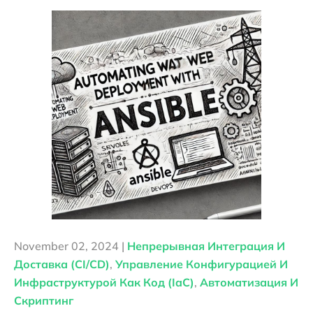
November 02, 2024 |
Непрерывная Интеграция И
Доставка (CI/CD)
,
Управление Конфигурацией И
Инфраструктурой Как Код (IaC)
,
Автоматизация И
Скриптинг