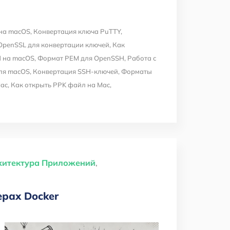
на macOS
,
Конвертация ключа PuTTY
,
OpenSSL для конвертации ключей
,
Как
 на macOS
,
Формат PEM для OpenSSH
,
Работа с
ля macOS
,
Конвертация SSH-ключей
,
Форматы
Mac
,
Как открыть PPK файл на Mac
,
хитектура Приложений
,
ерах Docker