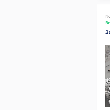
No
Ви
З