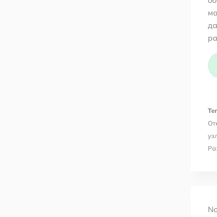
ма
да
ра
Тег
От
уз
Ра
No