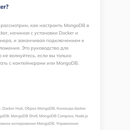
er?
ы рассмотрим, как настроить MongoDB в
ker, начиная с установки Docker и
нера, и заканчивая подключением к
ожения. Это руководство для
о не волнуйтесь, если вы только
ать с контейнерами или MongoDB.
r
,
Docker Hub
,
Образ MongoDB
,
Команда docker
ngoDB
,
MongoDB Shell
,
MongoDB Compass
,
Node.js
рвное копирование MongoDB
,
Управление