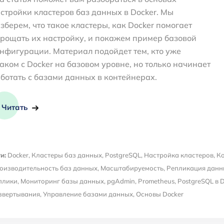
стройки кластеров баз данных в Docker. Мы
зберем, что такое кластеры, как Docker помогает
рощать их настройку, и покажем пример базовой
нфигурации. Материал подойдет тем, кто уже
аком с Docker на базовом уровне, но только начинает
ботать с базами данных в контейнерах.
Читать
и:
Docker
,
Кластеры баз данных
,
PostgreSQL
,
Настройка кластеров
,
К
оизводительность баз данных
,
Масштабируемость
,
Репликация данн
плики
,
Мониторинг базы данных
,
pgAdmin
,
Prometheus
,
PostgreSQL в 
звертывания
,
Управление базами данных
,
Основы Docker