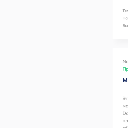
Тег
На
Бы
No
П
М
Эт
ма
Do
по
об