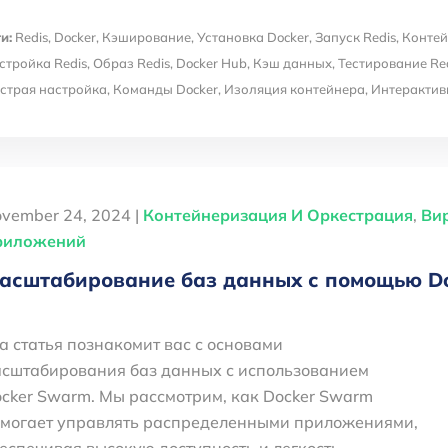
и:
Redis
,
Docker
,
Кэширование
,
Установка Docker
,
Запуск Redis
,
Контей
стройка Redis
,
Образ Redis
,
Docker Hub
,
Кэш данных
,
Тестирование Re
страя настройка
,
Команды Docker
,
Изоляция контейнера
,
Интерактив
vember 24, 2024 |
Контейнеризация И Оркестрация
,
Ви
риложений
асштабирование баз данных с помощью D
а статья познакомит вас с основами
сштабирования баз данных с использованием
cker Swarm. Мы рассмотрим, как Docker Swarm
могает управлять распределенными приложениями,
еспечивая высокую доступность и легкость