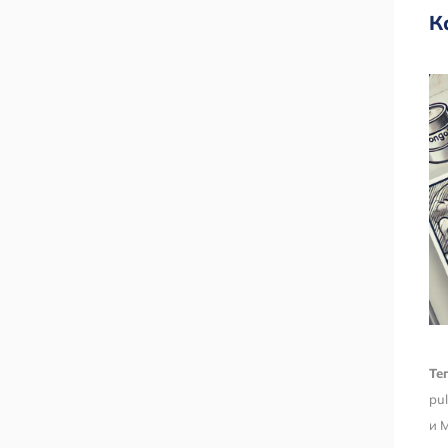
К
Тег
pul
и 