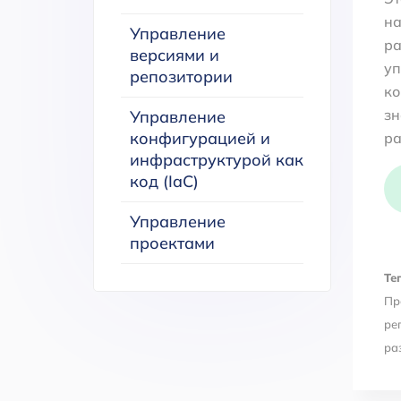
на
Управление
ра
версиями и
уп
репозитории
ко
зн
Управление
конфигурацией и
ра
инфраструктурой как
код (IaC)
Управление
проектами
Тег
Пр
ре
ра