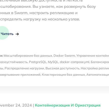
сштабирования. Вы узнаете, как развернуть базу
нных в Swarm, настроить репликацию и
спределить нагрузку на несколько узлов.
Читать
и:
Масштабирование баз данных
,
Docker Swarm
,
Управление контей
казоустойчивость
,
PostgreSQL
,
MySQL
,
docker-compose.yml
,
Балансиров
лы
,
Распределение нагрузки
,
Высокая доступность
,
Настройка репли
звертывание приложений
,
Кластеризация баз данных
,
Автоматизаци
vember 24, 2024 |
Контейнеризация И Оркестрация