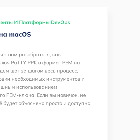
менты И Платформы DevOps
 на macOS
жет вам разобраться, как
ключ PuTTY PPK в формат PEM на
ем шаг за шагом весь процесс,
овки необходимых инструментов и
ешным использованием
о PEM-ключа. Если вы новичок, не
ё будет объяснено просто и доступно.