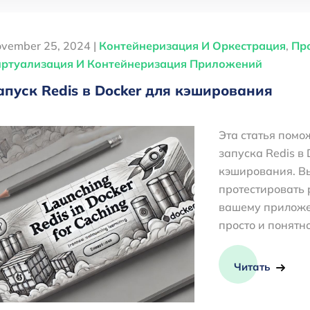
vember 25, 2024 |
Контейнеризация И Оркестрация
,
Пр
ртуализация И Контейнеризация Приложений
апуск Redis в Docker для кэширования
Эта статья помо
запуска Redis в 
кэширования. Вы
протестировать 
вашему приложе
просто и понятн
Читать