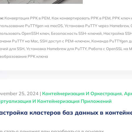
и:
Конвертация PPK в PEM
,
Как конвертировать PPK в PEM
,
PPK ключ 
пользование PuTTYgen на macOS
,
Установка PuTTY через Homebrew
,
пользовать OpenSSH ключ
,
Безопасность SSH-ключей
,
Настройка SSH
ючами PuTTY на Mac
,
SSH доступ с PEM-ключом
,
Команда PuTTYgen д
ючей для SSH
,
Установка Homebrew для PuTTY
,
Работа с OpenSSL на 
еобразование PPK ключа
vember 25, 2024 |
Контейнеризация И Оркестрация
,
Ар
ртуализация И Контейнеризация Приложений
астройка кластеров баз данных в контейн
а статья поможет вам разобраться в основах