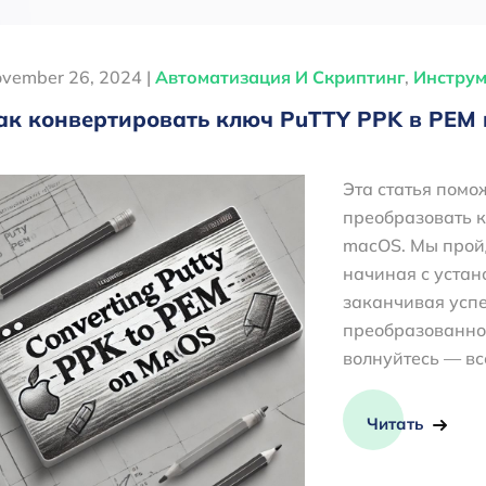
vember 26, 2024 |
Автоматизация И Скриптинг
,
Инстру
ак конвертировать ключ PuTTY PPK в PEM
Эта статья помо
преобразовать 
macOS. Мы пройд
начиная с устан
заканчивая усп
преобразованног
волнуйтесь — вс
Читать