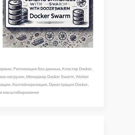
нерами
,
Репликация баз данных
,
Кластер Docker
,
ка нагрузки
,
Менеджер Docker Swarm
,
Worker
кации
,
Контейнеризация
,
Оркестрация Docker
,
я масштабирования