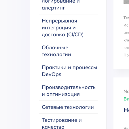
логирование и
алертинг
Тег
Непрерывная
Ис
интеграция и
ис
доставка (CI/CD)
кл
Облачные
кл
технологии
Пр
Практики и процессы
DevOps
Производительность
No
и оптимизация
Ви
Сетевые технологии
Н
Тестирование и
качество
Эт