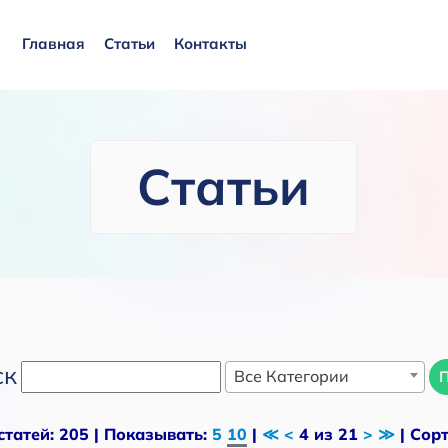
Главная
Статьи
Контакты
Статьи
ск
Все Категории
статей: 205 | Показывать:
5
10
|
≪
<
4 из 21
>
≫
| Сор