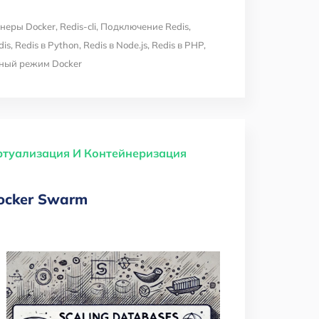
неры Docker
,
Redis-cli
,
Подключение Redis
,
dis
,
Redis в Python
,
Redis в Node.js
,
Redis в PHP
,
ный режим Docker
ртуализация И Контейнеризация
ocker Swarm