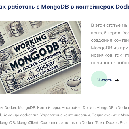
ак работать с MongoDB в контейнерах Dock
В этой статье м
контейнерах Doc
создания контей
MongoDB из прил
новичков, так чт
начинаете работ
Читать
и:
Docker
,
MongoDB
,
Контейнеры
,
Настройка Docker
,
MongoDB в Docke
l
,
Команда docker run
,
Управление контейнерами
,
Подключение к Mo
MongoDB
,
MongoClient
,
Сохранение данных в Docker
,
Том в Docker
,
Резе