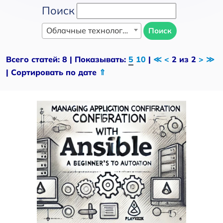
Поиск
Облачные технологии
Поиск
Всего статей: 8 | Показывать:
5
10
|
≪
<
2 из 2
>
≫
| Сортировать по дате
⇑