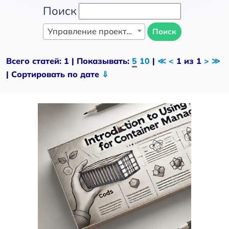
Поиск
Управление проектами
Поиск
Всего статей: 1 | Показывать:
5
10
|
≪
<
1 из 1
>
≫
| Сортировать по дате
⇓