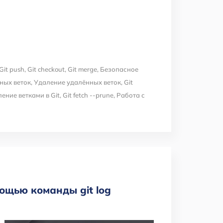
Git push
,
Git checkout
,
Git merge
,
Безопасное
ных веток
,
Удаление удалённых веток
,
Git
ение ветками в Git
,
Git fetch --prune
,
Работа с
ощью команды git log