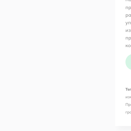
пр
ра
уп
из
пр
ко
Тег
из
Пр
гр