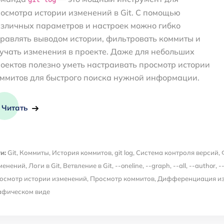
осмотра истории изменений в Git. С помощью
зличных параметров и настроек можно гибко
равлять выводом истории, фильтровать коммиты и
учать изменения в проекте. Даже для небольших
оектов полезно уметь настраивать просмотр истории
ммитов для быстрого поиска нужной информации.
Читать
и:
Git
,
Коммиты
,
История коммитов
,
git log
,
Система контроля версий
,
менений
,
Логи в Git
,
Ветвление в Git
,
--oneline
,
--graph
,
--all
,
--author
,
-
осмотр истории изменений
,
Просмотр коммитов
,
Дифференциация и
афическом виде