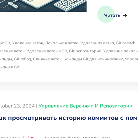
Читать
и:
Git
,
Удаление веток
,
Локальная ветка
,
Удалённая ветка
,
Git branch
,
аление веток
,
Удаление веток в Git
,
Git репозиторий
,
Удаление локаль
манды
,
Git reflog
,
Слияние веток
,
Команды Git для начинающих
,
Управл
тками в Git
tober 23, 2024 |
Управление Версиями И Репозитории
ак просматривать историю коммитов с пом
оманда
— это мощный инструмент для
git log