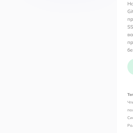
На
Gi
пр
SS
ва
пр
бе
Тег
Чт
по
Си
Ро