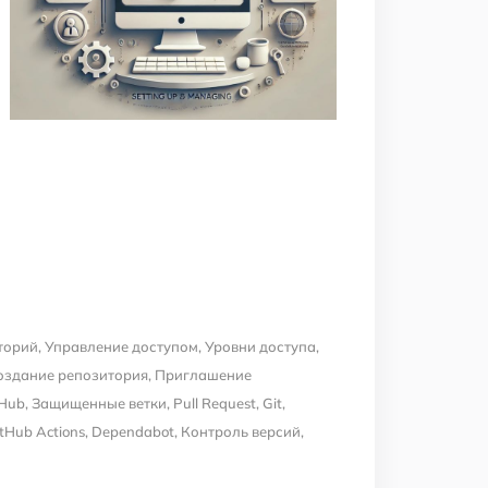
торий
,
Управление доступом
,
Уровни доступа
,
оздание репозитория
,
Приглашение
tHub
,
Защищенные ветки
,
Pull Request
,
Git
,
tHub Actions
,
Dependabot
,
Контроль версий
,