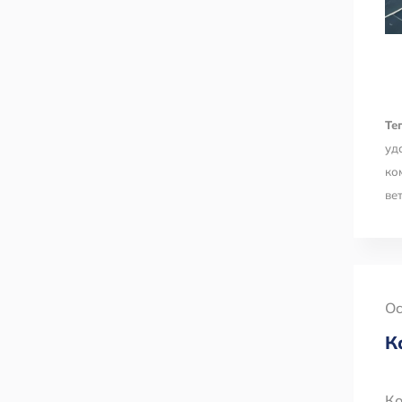
Тег
уд
ко
ве
Oc
К
К