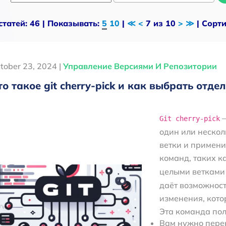
статей: 46 | Показывать:
5
10
|
≪
<
7 из 10
>
≫
| Сорт
tober 23, 2024 |
Управление Версиями И Репозитории
то такое git cherry-pick и как выбрать отд
—
Git cherry-pick
один или нескол
ветки и применит
команд, таких к
целыми ветками
даёт возможност
изменения, кото
Эта команда пол
Вам нужно пере