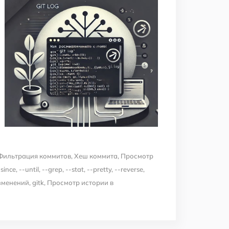
Фильтрация коммитов
,
Хеш коммита
,
Просмотр
-since
,
--until
,
--grep
,
--stat
,
--pretty
,
--reverse
,
зменений
,
gitk
,
Просмотр истории в