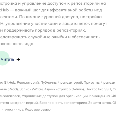
стройка и управление доступом к репозиториям на
tHub — важный шаг для эффективной работы над
оектами. Понимание уровней доступа, настройка
H, управление участниками и защита веток помогут
м поддерживать порядок в репозиториях,
едотвращать случайные ошибки и обеспечивать
зопасность кода.
Читать
и:
GitHub
,
Репозиторий
,
Публичный репозиторий
,
Приватный репози
ение (Read)
,
Запись (Write)
,
Администратор (Admin)
,
Настройка SSH
,
С
льзователей
,
Управление доступом для организации
,
Команды на Gi
стема контроля версий
,
Безопасность репозиториев
,
Защита веток
,
Gi
ли участников
,
Кодовые ревью