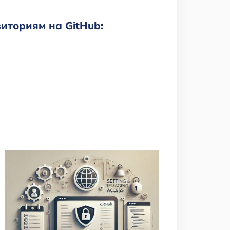
зиториям на GitHub: