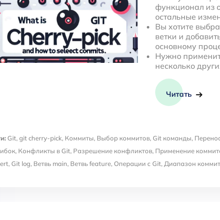
функционал из о
остальные изме
Вы хотите выбр
ветки и добавит
основному проце
Нужно применить
несколько други
Читать
и:
Git
,
git cherry-pick
,
Коммиты
,
Выбор коммитов
,
Git команды
,
Перено
ибок
,
Конфликты в Git
,
Разрешение конфликтов
,
Применение коммит
ert
,
Git log
,
Ветвь main
,
Ветвь feature
,
Операции с Git
,
Диапазон комми