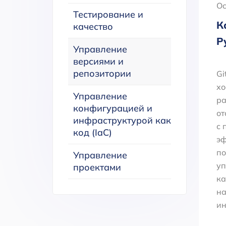
Oc
Тестирование и
К
качество
Р
Управление
версиями и
репозитории
Gi
хо
Управление
ра
конфигурацией и
от
инфраструктурой как
с 
код (IaC)
эф
по
Управление
уп
проектами
ка
на
ин