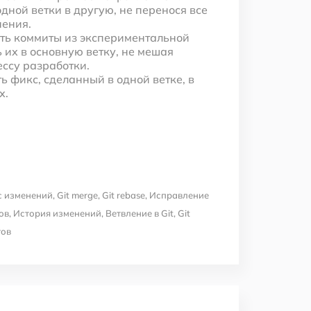
дной ветки в другую, не перенося все
нения.
ать коммиты из экспериментальной
ь их в основную ветку, не мешая
ссу разработки.
 фикс, сделанный в одной ветке, в
х.
с изменений
,
Git merge
,
Git rebase
,
Исправление
ов
,
История изменений
,
Ветвление в Git
,
Git
тов