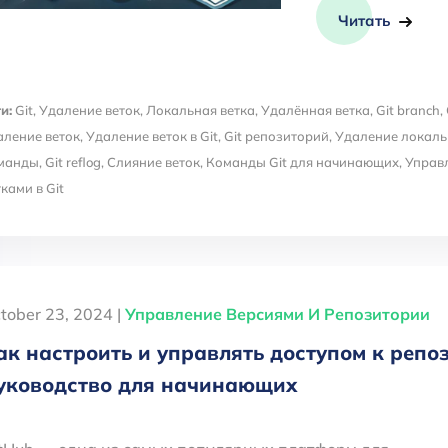
Читать
и:
Git
,
Удаление веток
,
Локальная ветка
,
Удалённая ветка
,
Git branch
,
аление веток
,
Удаление веток в Git
,
Git репозиторий
,
Удаление локаль
манды
,
Git reflog
,
Слияние веток
,
Команды Git для начинающих
,
Управл
тками в Git
tober 23, 2024 |
Управление Версиями И Репозитории
ак настроить и управлять доступом к репо
уководство для начинающих