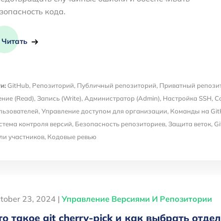
зопасность кода.
Читать
и:
GitHub
,
Репозиторий
,
Публичный репозиторий
,
Приватный репози
ение (Read)
,
Запись (Write)
,
Администратор (Admin)
,
Настройка SSH
,
С
льзователей
,
Управление доступом для организации
,
Команды на Gi
стема контроля версий
,
Безопасность репозиториев
,
Защита веток
,
Gi
ли участников
,
Кодовые ревью
tober 23, 2024 |
Управление Версиями И Репозитории
то такое git cherry-pick и как выбрать отд