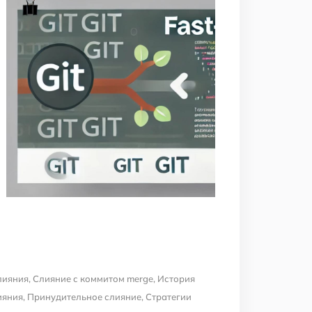
лияния
,
Слияние с коммитом merge
,
История
ияния
,
Принудительное слияние
,
Стратегии