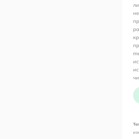
ли
не
пр
ра
кр
пр
me
ис
ис
чи
Тег
из