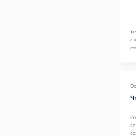
Тег
ош
rev
Oc
Ч
Fa
сп
со