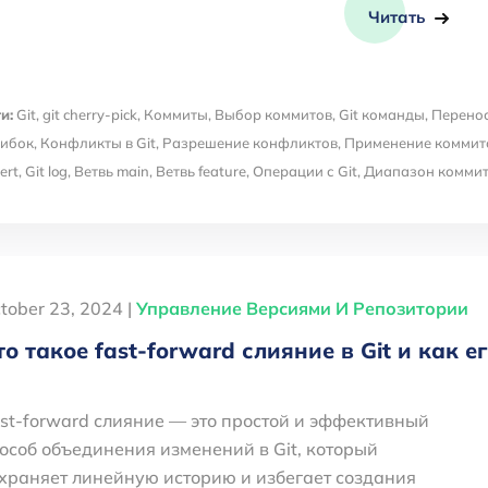
Читать
и:
Git
,
git cherry-pick
,
Коммиты
,
Выбор коммитов
,
Git команды
,
Перено
ибок
,
Конфликты в Git
,
Разрешение конфликтов
,
Применение коммит
ert
,
Git log
,
Ветвь main
,
Ветвь feature
,
Операции с Git
,
Диапазон комми
tober 23, 2024 |
Управление Версиями И Репозитории
то такое fast-forward слияние в Git и как е
st-forward слияние — это простой и эффективный
особ объединения изменений в Git, который
храняет линейную историю и избегает создания