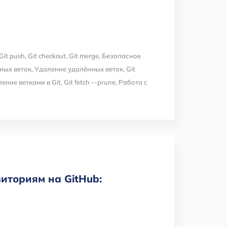
Git push
,
Git checkout
,
Git merge
,
Безопасное
ных веток
,
Удаление удалённых веток
,
Git
ение ветками в Git
,
Git fetch --prune
,
Работа с
зиториям на GitHub: