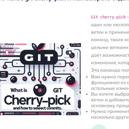
—
Git cherry-pick
один или нескол
ветки и применит
команд, таких к
целыми ветками
даёт возможност
изменения, кото
Эта команда пол
Вам нужно пере
функционал из о
остальные изме
Вы хотите выбр
ветки и добавит
основному проце
Нужно применить
несколько други