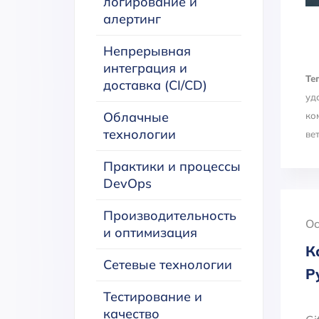
логирование и
алертинг
Непрерывная
интеграция и
Тег
доставка (CI/CD)
уд
Облачные
ко
технологии
ве
Практики и процессы
DevOps
Производительность
Oc
и оптимизация
К
Сетевые технологии
Р
Тестирование и
качество