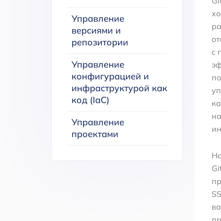
Gi
хо
Управление
ра
версиями и
от
репозитории
с 
Управление
эф
конфигурацией и
по
инфраструктурой как
уп
код (IaC)
ка
на
Управление
ин
проектами
На
Gi
пр
SS
ва
пр