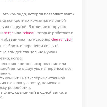
 это команда, которая позволяет взять
ько конкретных коммитов из одной
ь их в другой. В отличие от других
ак
или
, которые работают с
merge
rebase
 и объединяют их историю,
cherry-pick
ь выбрать и перенести лишь те
рые вам действительно нужны.
езна, когда:
нести конкретное исправление или
дной ветки в другую, не перенося все
нения.
ать коммиты из экспериментальной
ь их в основную ветку, не мешая
ссу разработки.
 фикс, сделанный в одной ветке, в
х.