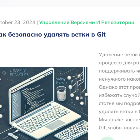
tober 23, 2024 |
Управление Версиями И Репозитории
ак безопасно удалять ветки в Git
Удаление веток 
процесса для ра
поддерживать чи
ненужного накоп
Однако этот про
избежать случай
статье мы подро
удалять ветки в 
Мы также коснем
Git, чтобы нови