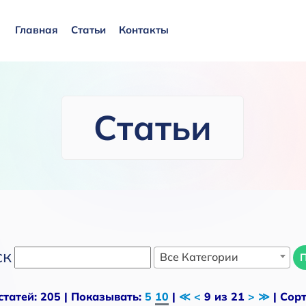
Главная
Статьи
Контакты
Статьи
ск
Все Категории
статей: 205 | Показывать:
5
10
|
≪
<
9 из 21
>
≫
| Сор