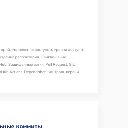
торий
,
Управление доступом
,
Уровни доступа
,
оздание репозитория
,
Приглашение
tHub
,
Защищенные ветки
,
Pull Request
,
Git
,
tHub Actions
,
Dependabot
,
Контроль версий
,
ельные коммиты