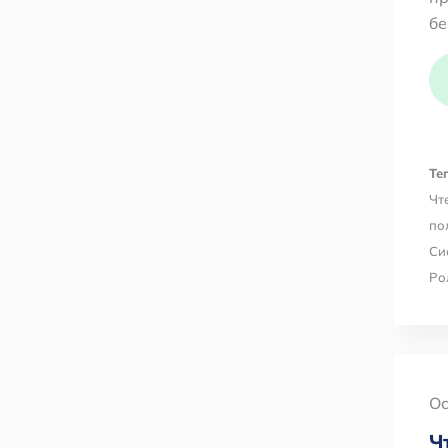
бе
Тег
Чт
по
Си
Ро
Oc
Ч