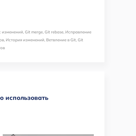
с изменений
,
Git merge
,
Git rebase
,
Исправление
ов
,
История изменений
,
Ветвление в Git
,
Git
тов
го использовать