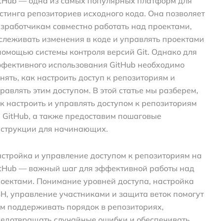
tHub — одна из самых популярных платформ для
стинга репозиториев исходного кода. Она позволяет
зработчикам совместно работать над проектами,
слеживать изменения в коде и управлять проектами
помощью системы контроля версий Git. Однако для
фективного использования GitHub необходимо
нять, как настроить доступ к репозиториям и
равлять этим доступом. В этой статье мы разберем,
к настроить и управлять доступом к репозиториям
 GitHub, а также предоставим пошаговые
струкции для начинающих.
стройка и управление доступом к репозиториям на
tHub — важный шаг для эффективной работы над
оектами. Понимание уровней доступа, настройка
H, управление участниками и защита веток помогут
м поддерживать порядок в репозиториях,
едотвращать случайные ошибки и обеспечивать