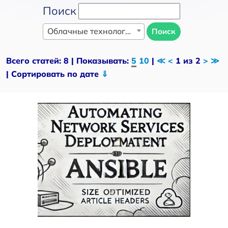
Поиск
Облачные технологии
Поиск
Всего статей: 8 | Показывать:
5
10
|
≪
<
1 из 2
>
≫
| Сортировать по дате
⇓