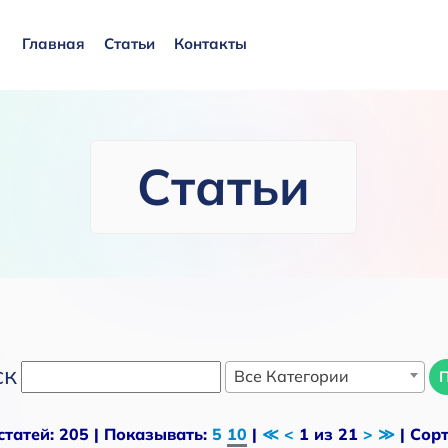
Главная
Статьи
Контакты
Статьи
ск
Все Категории
статей: 205 | Показывать:
5
10
|
≪
<
1 из 21
>
≫
| Сор