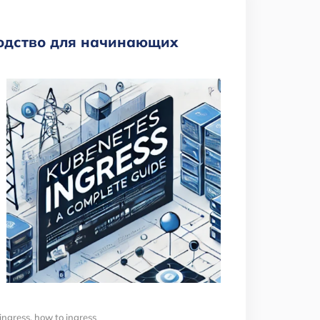
оводство для начинающих
ingress
,
how to ingress