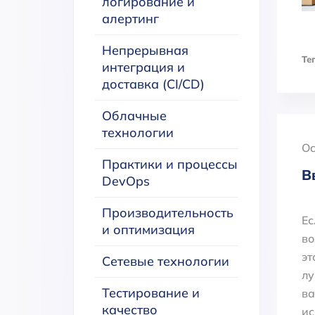
логирование и
алертинг
Непрерывная
Тег
интеграция и
доставка (CI/CD)
Облачные
технологии
Oc
Практики и процессы
В
DevOps
Производительность
Ес
и оптимизация
во
эт
Сетевые технологии
лу
Тестирование и
ва
качество
ис