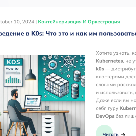
tober 10, 2024 |
Контейнеризация И Оркестрация
ведение в K0s: Что это и как им пользовать
Хотите узнать, к
Kubernetes
, не 
k0s
— дистрибут
кластерами дост
словами расскаже
и использовать,
Даже если вы но
себя гуру
Kubern
DevOps
без лишн
Читать