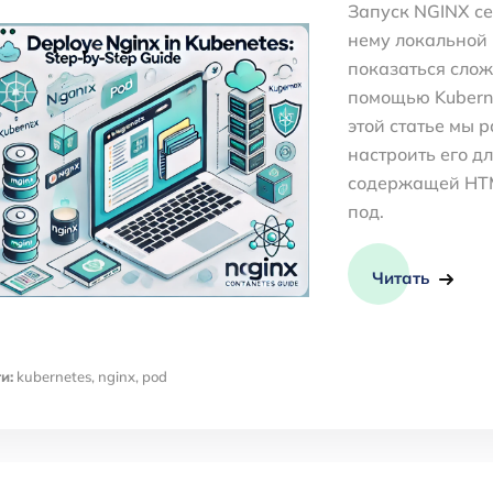
Запуск NGINX се
нему локальной
показаться слож
помощью Kuberne
этой статье мы р
настроить его д
содержащей HTM
под.
Читать
и:
kubernetes
,
nginx
,
pod