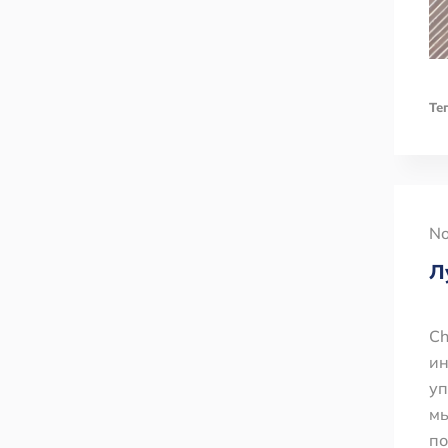
Тег
No
Л
Ch
ин
уп
мы
по