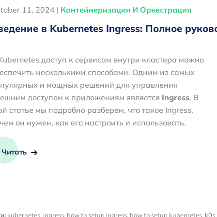
tober 11, 2024 |
Контейнеризация И Оркестрация
ведение в Kubernetes Ingress: Полное рук
Kubernetes доступ к сервисам внутри кластера можно
еспечить несколькими способами. Одним из самых
пулярных и мощных решений для управления
ешним доступом к приложениям является
Ingress
. В
ой статье мы подробно разберем, что такое Ingress,
чем он нужен, как его настроить и использовать.
Читать
и:
kubernetes
,
ingress
,
how to setup ingress
,
how to setup kubernetes
,
k0s 