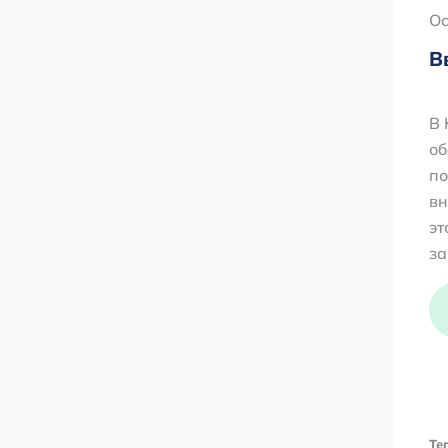
Oc
В
В 
об
по
вн
эт
за
Тег