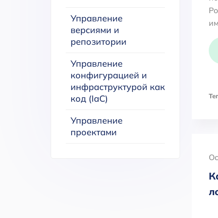
Po
Управление
им
версиями и
репозитории
Управление
конфигурацией и
инфраструктурой как
Тег
код (IaC)
Управление
проектами
Oc
К
л