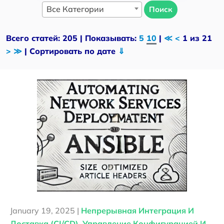
Все Категории
Поиск
Всего статей: 205 | Показывать:
5
10
|
≪
<
1 из 21
>
≫
| Сортировать по дате
⇓
January 19, 2025 |
Непрерывная Интеграция И
Доставка (CI/CD)
,
Управление Конфигурацией И